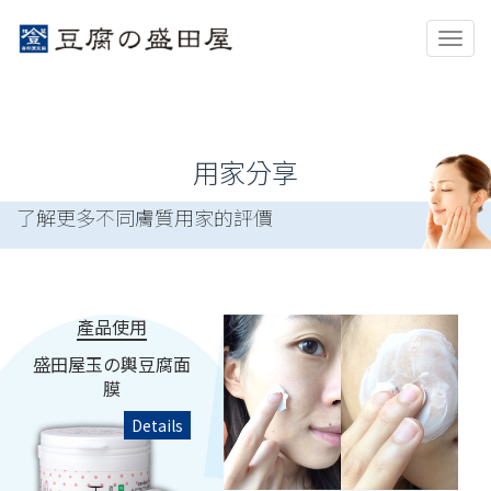
Togg
navig
用家分享
了解更多不同膚質用家的評價
產品使用
盛田屋玉の輿豆腐面
膜